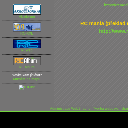
-------------------------------------------
https://rcmod
Akroforum
-------------------------------------------
RC mania (překlad 
http://www.
RC-XXL
-------------------------------------------
RCweb
-------------------------------------------
RC album
-------------------------------------------
Nevíte kam jít létat?
Mrkněte na mapu
-------------------------------------------
Administrace WebSnadno
|
Tvorba webových str