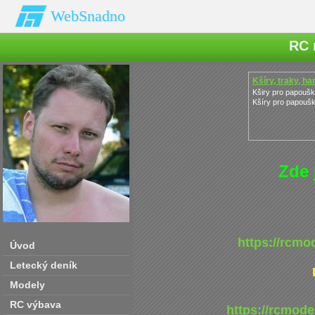
WebSnadno
RC 
Kšíry, traky, h
Kširy pro papoušk
Kšíry pro papoušk
Zde 
https://rcmo
Úvod
Letecký deník
Modely
RC výbava
https://rcmode