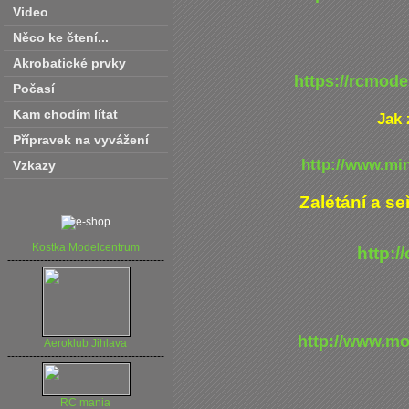
Video
Něco ke čtení...
Akrobatické prvky
https://rcmode
Počasí
Kam chodím lítat
Jak 
Přípravek na vyvážení
http://www.mi
Vzkazy
Zalétání a s
Kostka Modelcentrum
http:
-------------------------------------------
http://www.mo
Aeroklub Jihlava
-------------------------------------------
RC mania